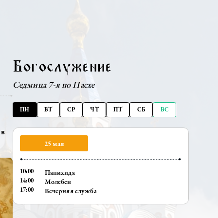
Богослужение
Седмица 7-я по Пасхе
ПН
ВТ
СР
ЧТ
ПТ
СБ
и встретили в
25 мая
10:00
Панихида