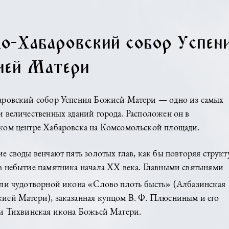
радо-Хабаровский собор 
ожией Матери
до-Хабаровский собор Успения Божией Матери — одн
ивых и величественных зданий города. Расположен он
рическом центре Хабаровска на Комсомольской площ
высокие своды венчают пять золотых глав, как бы пов
шего в небытие памятника начала XX века. Главными
ра стали чудотворной
икона «Слово плоть бысть» (А
а Божией Матери), заказанная купцом В. Ф. Плюсни