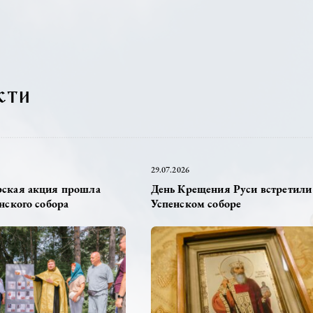
угой, и Тихвинская икона Божьей Матери.
овости
2026
29.07.2026
сионерская акция прошла
День Крещения Рус
е Успенского собора
Успенском соборе