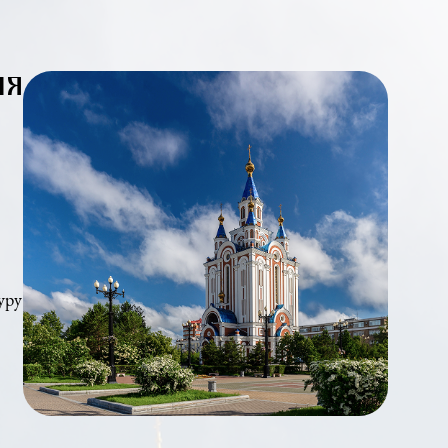
Успения
о из самых
 в
ади.
торяя структуру
 святынями
лбазинская
ным и его