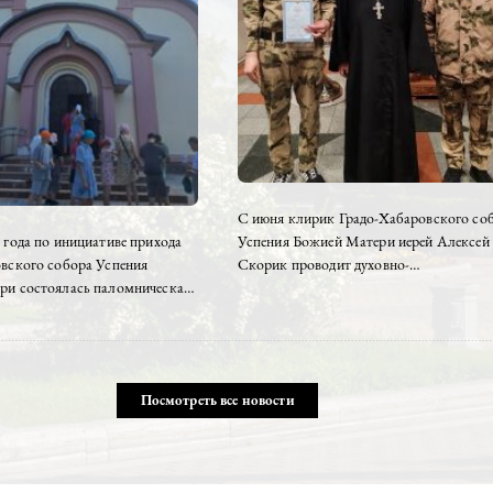
Завершилась Литургия 
молебном, как благодаре
С июня клирик Градо-Х
ля 2026 года по инициативе прихода
Успения Божией Матери
-Хабаровского собора Успения
Скорик проводит духов
й Матери состоялась паломническая
просветительские бесед