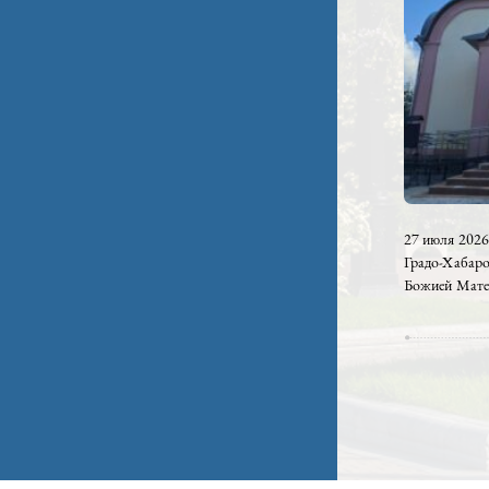
27 ию
Градо
Божие