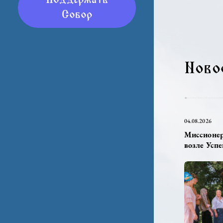
супр
Поддержать
Собор
Н
04.08.
Мис
возл