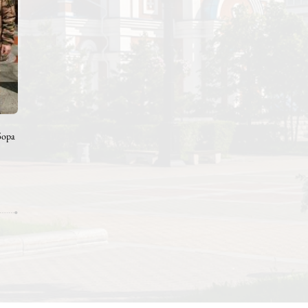
праздничным
ние...
абаровского собора
 иерей Алексей
но-
ы с новобранцами