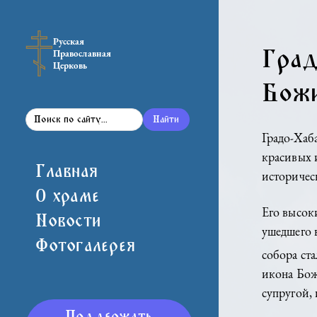
Русская
Г
Православная
Церковь
Б
Найти
Гра
крас
Главная
исто
О храме
Его 
Новости
ушед
Фотогалерея
собо
икон