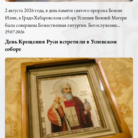
2 августа 2026 года, в день памяти святого пророка Божия
Илии, в Градо-Хабаровском соборе Успения Божией Матери
была совершена Божественная литургия. Богослужение
29.07.2026
возглавил настоятель храма иерей Дионисий Ногтев в
сослужении клириков прихода. После службы возле храма
День Крещения Руси встретили в Успенском
прошла миссионерская акция, приуроченная ко Дню Крещения
соборе
Руси. Клирик храма иерей Александр Пискун рассказал
заинтересованным прохожим о духовных поисках...