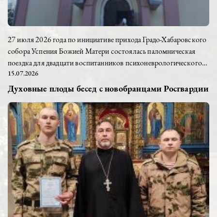
27 июля 2026 года по инициативе прихода Градо-Хабаровского
собора Успения Божией Матери состоялась паломническая
поездка для двадцати воспитанников психоневрологического
15.07.2026
интерната села Тополево. Вместе с воспитателями они впервые
посетили святыню Хабаровской земли — Петропавловский
Духовные плоды бесед с новобранцами Росгвардии
женский монастырь. Для ребят эта поездка стала настоящим
событием. Чтобы дорога прошла легко и радостно, прихожане
заранее подготовили угощение: заботливо испеченную выпечку
и мороженое помогли скрасить путь...