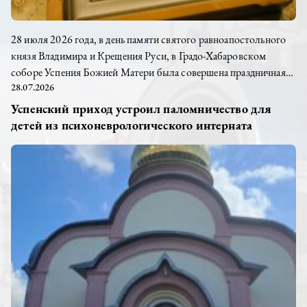
28 июля 2026 года, в день памяти святого равноапостольного
князя Владимира и Крещения Руси, в Градо-Хабаровском
соборе Успения Божией Матери была совершена праздничная
28.07.2026
Божественная литургия. Богослужение возглавил клирик
Успенского прихода иерей Алексей Шарапа. Святой
Успенский приход устроил паломничество для
равноапостольный великий князь Владимира – Креститель
детей из психоневрологического интерната
Руси, чьё историческое решение положило начало новой эпохе
в жизни нашего народа. Завершилась Литургия праздничным
молебном, как благодарение...