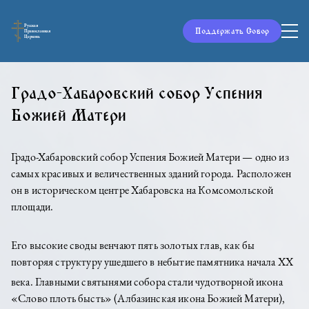
Русская
Поддержать Собор
Православная
Церковь
Градо-Хабаровский собор Успения
Божией Матери
Градо-Хабаровский собор Успения Божией Матери — одно из
самых красивых и величественных зданий города. Расположен
он в историческом центре Хабаровска на Комсомольской
площади.
Его высокие своды венчают пять золотых глав, как бы
повторяя структуру ушедшего в небытие памятника начала XX
века. Главными святынями собора стали чудотворной
икона
«Слово плоть бысть» (Албазинская икона Божией Матери),