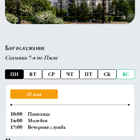
Богослужение
Седмица 7-я по Пасхе
ПН
ВТ
СР
ЧТ
ПТ
СБ
ВС
25 мая
10:00
Панихида
14:00
Молебен
17:00
Вечерняя служба