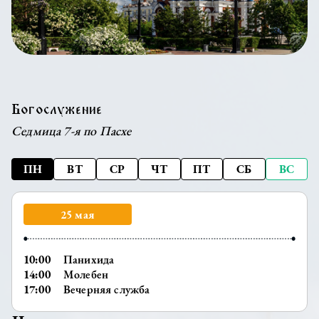
Богослужение
Седмица 7-я по Пасхе
ПН
ВТ
СР
ЧТ
ПТ
СБ
ВС
25 мая
10:00
Панихида
14:00
Молебен
17:00
Вечерняя служба