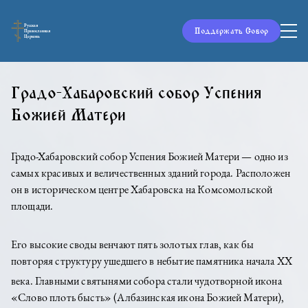
Русская
Поддержать Собор
Православная
Церковь
Градо-Хабаровский собор Успения
Божией Матери
Градо-Хабаровский собор Успения Божией Матери — одно из
самых красивых и величественных зданий города. Расположен
он в историческом центре Хабаровска на Комсомольской
площади.
Его высокие своды венчают пять золотых глав, как бы
повторяя структуру ушедшего в небытие памятника начала XX
века. Главными святынями собора стали чудотворной
икона
«Слово плоть бысть» (Албазинская икона Божией Матери),