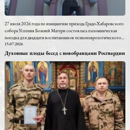
27 июля 2026 года по инициативе прихода Градо-Хабаровского
собора Успения Божией Матери состоялась паломническая
поездка для двадцати воспитанников психоневрологического
15.07.2026
интерната села Тополево. Вместе с воспитателями они впервые
посетили святыню Хабаровской земли — Петропавловский
Духовные плоды бесед с новобранцами Росгвардии
женский монастырь. Для ребят эта поездка стала настоящим
событием. Чтобы дорога прошла легко и радостно, прихожане
заранее подготовили угощение: заботливо испеченную выпечку
и мороженое помогли скрасить путь...