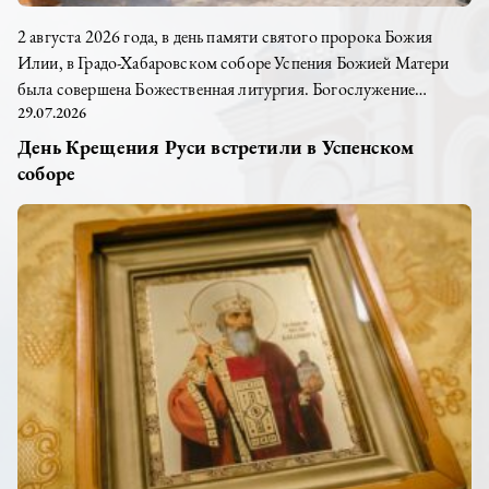
2 августа 2026 года, в день памяти святого пророка Божия
Илии, в Градо-Хабаровском соборе Успения Божией Матери
была совершена Божественная литургия. Богослужение
29.07.2026
возглавил настоятель храма иерей Дионисий Ногтев в
сослужении клириков прихода. После службы возле храма
День Крещения Руси встретили в Успенском
прошла миссионерская акция, приуроченная ко Дню Крещения
соборе
Руси. Клирик храма иерей Александр Пискун рассказал
заинтересованным прохожим о духовных поисках...