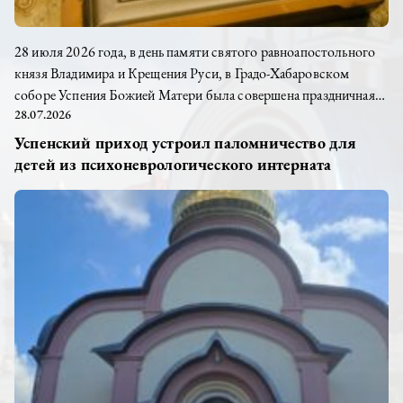
28 июля 2026 года, в день памяти святого равноапостольного
князя Владимира и Крещения Руси, в Градо-Хабаровском
соборе Успения Божией Матери была совершена праздничная
28.07.2026
Божественная литургия. Богослужение возглавил клирик
Успенского прихода иерей Алексей Шарапа. Святой
Успенский приход устроил паломничество для
равноапостольный великий князь Владимира – Креститель
детей из психоневрологического интерната
Руси, чьё историческое решение положило начало новой эпохе
в жизни нашего народа. Завершилась Литургия праздничным
молебном, как благодарение...