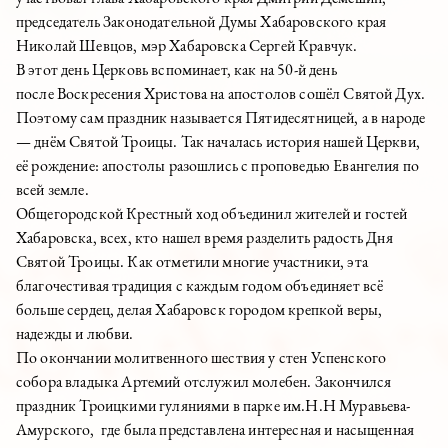
председатель Законодательной Думы Хабаровского края
Николай Шевцов, мэр Хабаровска Сергей Кравчук.
В этот день Церковь вспоминает, как на 50-й день
после Воскресения Христова на апостолов сошёл Святой Дух.
Поэтому сам праздник называется Пятидесятницей, а в народе
— днём Святой Троицы. Так началась история нашей Церкви,
её рождение: апостолы разошлись с проповедью Евангелия по
всей земле.
Общегородской Крестный ход объединил жителей и гостей
Хабаровска, всех, кто нашел время разделить радость Дня
Святой Троицы. Как отметили многие участники, эта
благочестивая традиция с каждым годом объединяет всё
больше сердец, делая Хабаровск городом крепкой веры,
надежды и любви.
По окончании молитвенного шествия у стен Успенского
собора владыка Артемий отслужил молебен. Закончился
праздник Троицкими гуляниями в парке им.Н.Н Муравьева-
Амурского, где была представлена интересная и насыщенная