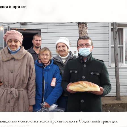
онтерами-прихожанами нашего храма навестил жильцов социального
ла Петропавловка
2020
я поездка в приют