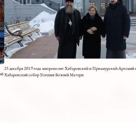
13.10.2020
ртемий
Архипастырский визит в Градо-Хабаров
боре Успения
Матери