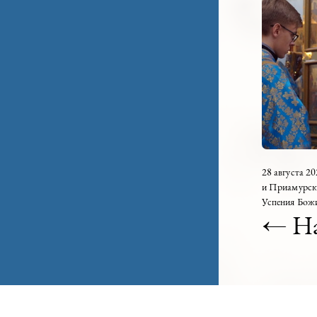
13.10.
В пр
сове
Бож