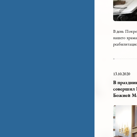
В ден
нашег
реаби