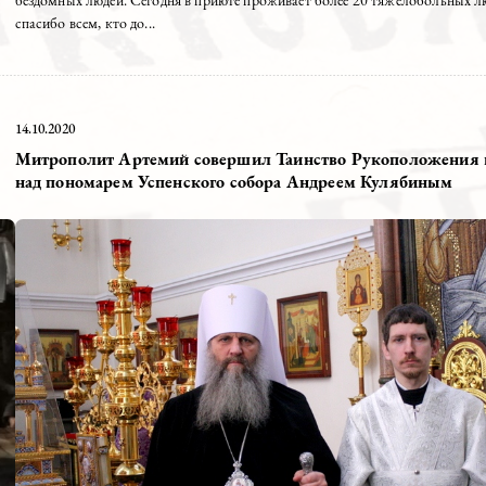
приют для
Дорогие братья и сестры! В очередной раз мы гото
бездомных людей. Сегодня в приюте проживает бо
спасибо всем, кто до...
14.10.2020
Митрополит Артемий совершил Таинство
над пономарем Успенского собора Андр