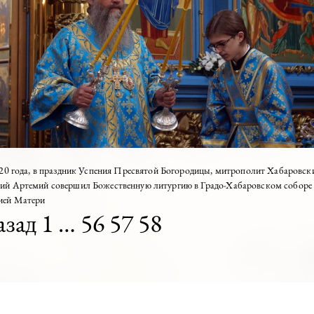
2020
аздник Успения Пресвятой Богородицы митрополит А
ршил Божественную литургию в Градо-Хабаровском со
ией Матери