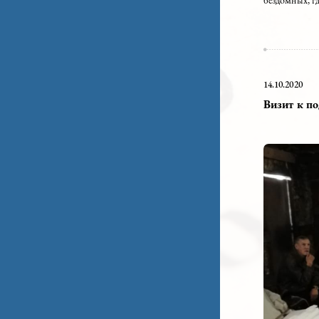
В мин
бездо
14.10.
Виз