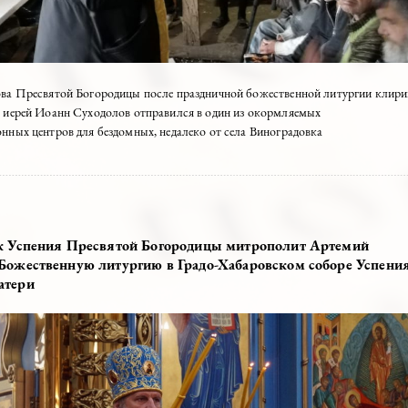
ь Покрова Пресвятой Богородицы после праздничной божественной 
о храма иерей Иоанн Суходолов отправился в один из окормляемых
литационных центров для бездомных, недалеко от села Виноградовка