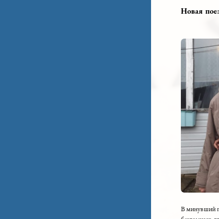
с вол
от се
05.11.
Нова