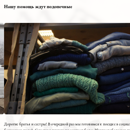
 приюта недалеко
Суходоловым в окормляемый Центр социальной а
29.10.2020
Нашу помощь ждут подопечные