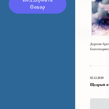
Поддержать
Собор
Дорог
благо
02.12.
Щедр