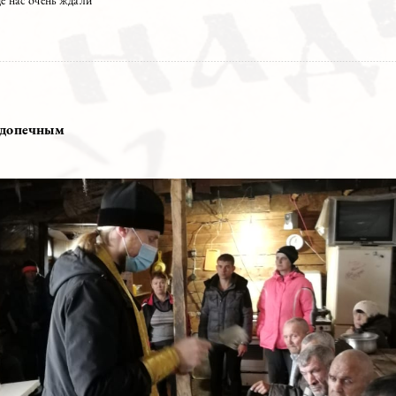
увший понедельник состоялась волонтёрская поездка в Социальный 
мных, где нас очень ждали
2020
ит к подопечным